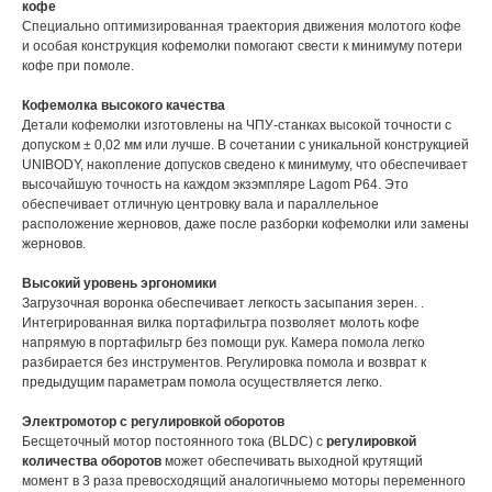
кофе
Специально оптимизированная траектория движения молотого кофе
и особая конструкция кофемолки помогают свести к минимуму потери
кофе при помоле.
Кофемолка высокого качества
Детали кофемолки изготовлены на ЧПУ-станках высокой точности с
допуском ± 0,02 мм или лучше. В сочетании с уникальной конструкцией
UNIBODY, накопление допусков сведено к минимуму, что обеспечивает
высочайшую точность на каждом экзэмпляре Lagom P64. Это
обеспечивает отличную центровку вала и параллельное
расположение жерновов, даже после разборки кофемолки или замены
жерновов.
Высокий уровень эргономики
Загрузочная воронка обеспечивает легкость засыпания зерен. .
Интегрированная вилка портафильтра позволяет молоть кофе
напрямую в портафильтр без помощи рук. Камера помола легко
разбирается без инструментов. Регулировка помола и возврат к
предыдущим параметрам помола осуществляется легко.
Электромотор с регулировкой оборотов
Бесщеточный мотор постоянного тока (BLDC) с
регулировкой
количества оборотов
может обеспечивать выходной крутящий
момент в 3 раза превосходящий аналогичныемо моторы переменного