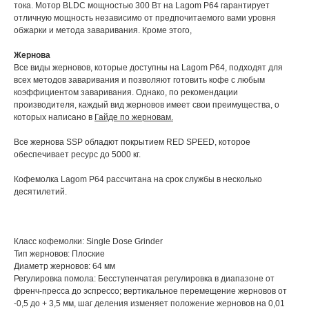
тока. Мотор BLDC мощностью 300 Вт на Lagom P64 гарантирует
отличную мощность независимо от предпочитаемого вами уровня
обжарки и метода заваривания. Кроме этого,
Жернова
Все виды жерновов, которые доступны на Lagom P64, подходят для
всех методов заваривания и позволяют готовить кофе с любым
коэффициентом заваривания. Однако, по рекомендации
производителя, каждый вид жерновов имеет свои преимущества, о
которых написано в
Гайде по жерновам.
Все жернова SSP обладют покрытием RED SPEED, которое
обеспечивает ресурс до 5000 кг.
Кофемолка Lagom P64 рассчитана на срок службы в несколько
десятилетий.
Класс кофемолки: Single Dose Grinder
Тип жерновов: Плоские
Диаметр жерновов: 64 мм
Регулировка помола: Бесступенчатая регулировка в диапазоне от
френч-пресса до эспрессо; вертикальное перемещение жерновов от
-0,5 до + 3,5 мм, шаг деления изменяет положение жерновов на 0,01