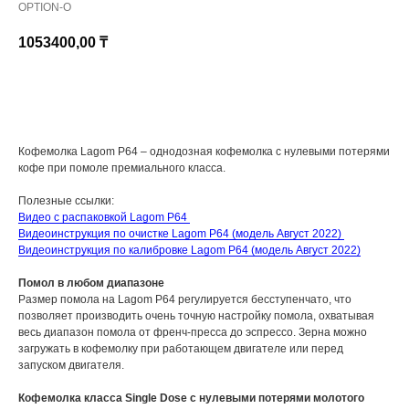
OPTION-O
1053400,00
₸
КУПИТЬ
Кофемолка Lagom P64 – однодозная кофемолка с нулевыми потерями
кофе при помоле премиального класса.
Полезные ссылки:
Видео с распаковкой Lagom P64
Видеоинструкция по очистке Lagom P64 (модель Август 2022)
Видеоинструкция по калибровке Lagom P64 (модель Август 2022)
Помол в любом диапазоне
Размер помола на Lagom P64 регулируется бесступенчато, что
позволяет производить очень точную настройку помола, охватывая
весь диапазон помола от френч-пресса до эспрессо. Зерна можно
загружать в кофемолку при работающем двигателе или перед
запуском двигателя.
Кофемолка класса Single Dose с нулевыми потерями молотого