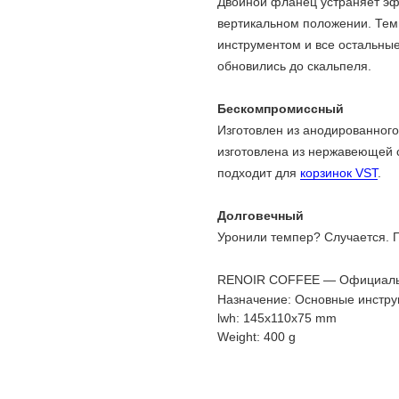
Двойной фланец устраняет эфф
вертикальном положении. Темп
инструментом и все остальные
обновились до скальпеля.
Бескомпромиссный
Изготовлен из анодированног
изготовлена из нержавеющей 
подходит для
корзинок VST
.
Долговечный
Уронили темпер? Случается. П
RENOIR COFFEE — Официаль
Назначение: Основные инстру
lwh: 145x110x75 mm
Weight: 400 g