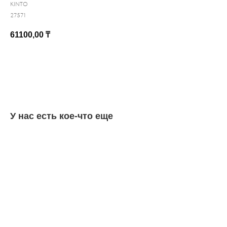
KINTO
27571
61100,00
₸
КУПИТЬ
У нас есть кое-что еще