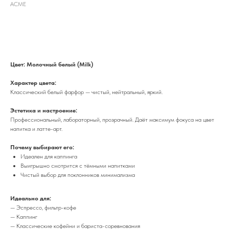
ACME
КУПИТЬ
Цвет: Молочный белый (Milk)
Характер цвета:
Классический белый фарфор — чистый, нейтральный, яркий.
Эстетика и настроение:
Профессиональный, лабораторный, прозрачный. Даёт максимум фокуса на цвет
напитка и латте-арт.
Почему выбирают его:
Идеален для каппинга
Выигрышно смотрится с тёмными напитками
Чистый выбор для поклонников минимализма
Идеально для:
— Эспрессо, фильтр-кофе
— Каппинг
— Классические кофейни и бариста-соревнования