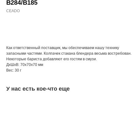
B284/B185
CEADO
КУПИТЬ
Как ответственный поставщик, мы обеспечиваем нашу технику
запасными частями. Колпачек стакана блендера весьма востребован.
Некоторые бариста добавляют его гостям в смузи.
ДxШxВ: 70x70x70 мм
Вес: 30 г
У нас есть кое-что еще