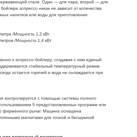
нержавеющей стали. Один — для пара, второй — для
 бойлере эспрессо никак не зависит от количества
чных напитков или воды для приготовления
литра /Мощность 1,2 кВт
литров /Мощность 1,4 кВт
енно к эспрессо-бойлеру, создавая с ним единый
поддерживается стабильный температурный режим
сегда остается горячей и вода не охлаждается при
я контролируется с помощью системы полного
спользованием 5 предустановленных программ или
ю фирменного рычаг. Машина оснащена
тоянными магнитами для точной и бесшумной
у или встроенный резервуар